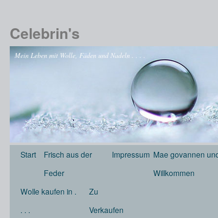
Celebrin's
Mein Leben mit Wolle, Fäden und Nadeln . . . .
Start
Frisch aus der
Impressum
Mae govannen und
Feder
Willkommen
Wolle kaufen in .
Zu
. . .
Verkaufen