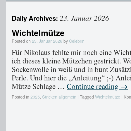
23. Januar 2026
Daily Archives:
Wichtelmütze
Posted on
23. Januar 2026
by
Celebrin
Für Nikolaus fehlte mir noch eine Wich
ich dieses kleine Mützchen gestrickt. Wo
Sockenwolle in weiß und in bunt Zusätzl
Perle. Und hier die „Anleitung“ ;-) Anle
Mütze Schlage …
Continue reading
→
Posted in
2025
,
Stricken allgemein
|
Tagged
Wichtelmütze
|
Kom