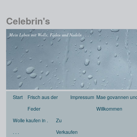
Celebrin's
Mein Leben mit Wolle, Fäden und Nadeln . . . .
Start
Frisch aus der
Impressum
Mae govannen und
Feder
Willkommen
Wolle kaufen in .
Zu
. . .
Verkaufen