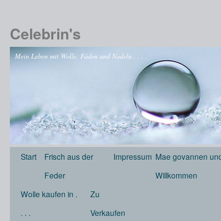
Celebrin's
Mein Leben mit Wolle, Fäden und Nadeln . . . .
Start
Frisch aus der
Impressum
Mae govannen und
Feder
Willkommen
Wolle kaufen in .
Zu
. . .
Verkaufen