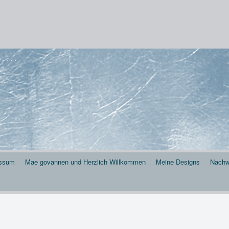
 . . .
essum
Mae govannen und Herzlich Willkommen
Meine Designs
Nachw