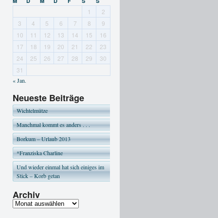
M
D
M
D
F
S
S
1
2
3
4
5
6
7
8
9
10
11
12
13
14
15
16
17
18
19
20
21
22
23
24
25
26
27
28
29
30
31
« Jan.
Neueste Beiträge
Wichtelmütze
Manchmal kommt es anders . . .
Borkum – Urlaub 2013
*Franziska Charline
Und wieder einmal hat sich einiges im
Stick – Korb getan
Archiv