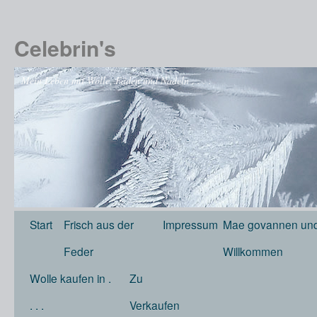
Celebrin's
Mein Leben mit Wolle, Fäden und Nadeln . . . .
Start
Frisch aus der
Impressum
Mae govannen und
Feder
Willkommen
Wolle kaufen in .
Zu
. . .
Verkaufen