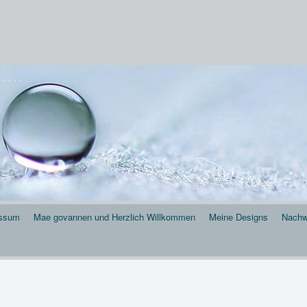
 . . .
essum
Mae govannen und Herzlich Willkommen
Meine Designs
Nachw