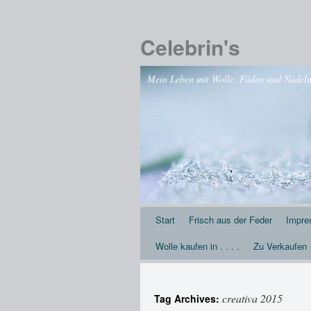
Celebrin's
Mein Leben mit Wolle, Fäden und Nadeln .
Start
Frisch aus der Feder
Impr
Wolle kaufen in . . . .
Zu Verkaufen
creativa 2015
Tag Archives: