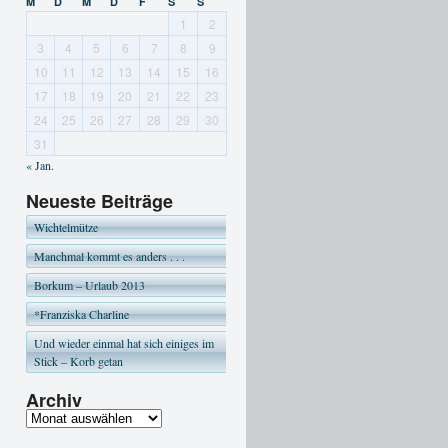
M
D
M
D
F
S
S
1
2
3
4
5
6
7
8
9
10
11
12
13
14
15
16
17
18
19
20
21
22
23
24
25
26
27
28
29
30
31
« Jan.
Neueste Beiträge
Wichtelmütze
Manchmal kommt es anders . . .
Borkum – Urlaub 2013
*Franziska Charline
Und wieder einmal hat sich einiges im
Stick – Korb getan
Archiv