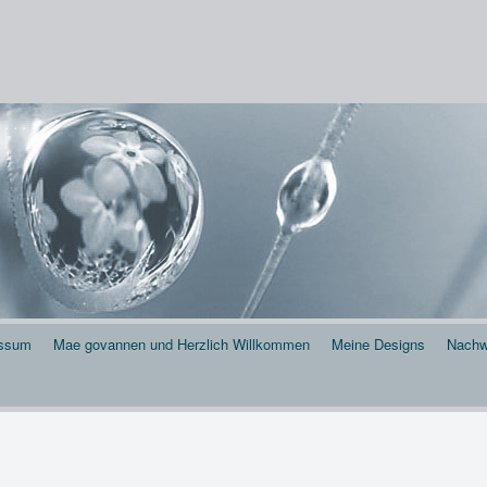
 . . .
essum
Mae govannen und Herzlich Willkommen
Meine Designs
Nachw