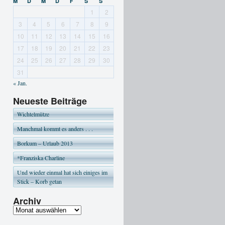
M
D
M
D
F
S
S
1
2
3
4
5
6
7
8
9
10
11
12
13
14
15
16
17
18
19
20
21
22
23
24
25
26
27
28
29
30
31
« Jan.
Neueste Beiträge
Wichtelmütze
Manchmal kommt es anders . . .
Borkum – Urlaub 2013
*Franziska Charline
Und wieder einmal hat sich einiges im
Stick – Korb getan
Archiv