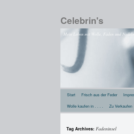
Celebrin's
Mein Leben mit Wolle, Fäden und Nadeln .
Start
Frisch aus der Feder
Impr
Wolle kaufen in . . . .
Zu Verkaufen
Fadeninsel
Tag Archives: