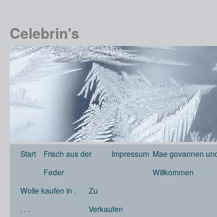
Celebrin's
Mein Leben mit Wolle, Fäden und Nadeln . . . .
Start
Frisch aus der
Impressum
Mae govannen und
Feder
Willkommen
Wolle kaufen in .
Zu
. . .
Verkaufen