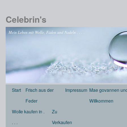
Celebrin's
Mein Leben mit Wolle, Fäden und Nadeln . . . .
Start
Frisch aus der
Impressum
Mae govannen und
Feder
Willkommen
Wolle kaufen in .
Zu
. . .
Verkaufen