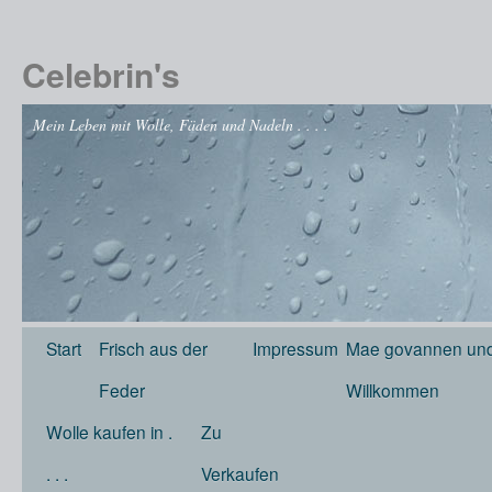
Celebrin's
Mein Leben mit Wolle, Fäden und Nadeln . . . .
Start
Frisch aus der
Impressum
Mae govannen und
Feder
Willkommen
Wolle kaufen in .
Zu
. . .
Verkaufen