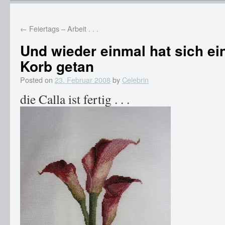
←
Feiertags – Arbeit . . .
Und wieder einmal hat sich ein
Korb getan
Posted on
23. Februar 2008
by
Celebrin
die Calla ist fertig . . .