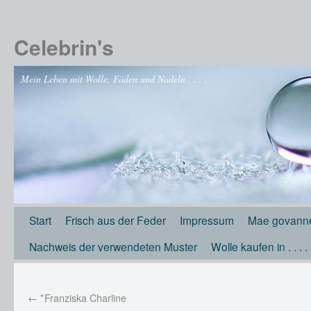
Celebrin's
Mein Leben mit Wolle, Fäden und Nadeln . . . .
Start
Frisch aus der Feder
Impressum
Mae govanne
Nachweis der verwendeten Muster
Wolle kaufen in . . . .
←
*Franziska Charline