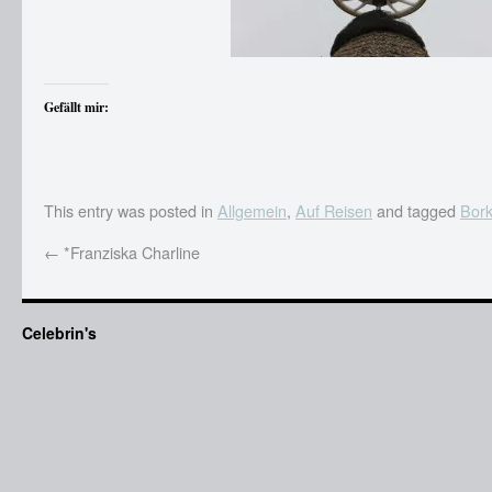
Gefällt mir:
This entry was posted in
Allgemein
,
Auf Reisen
and tagged
Bor
←
*Franziska Charline
Celebrin's