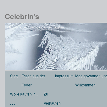
Celebrin's
Mein Leben mit Wolle, Fäden und Nadeln . . . .
Start
Frisch aus der
Impressum
Mae govannen und
Feder
Willkommen
Wolle kaufen in .
Zu
. . .
Verkaufen