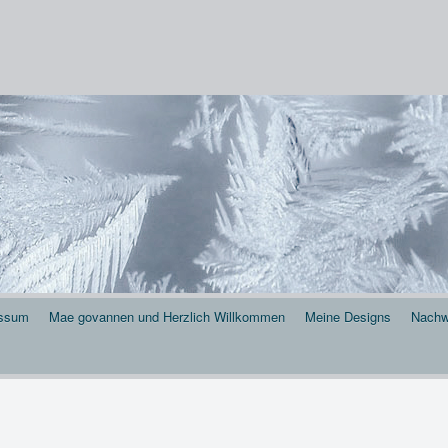
 . . .
essum
Mae govannen und Herzlich Willkommen
Meine Designs
Nachw