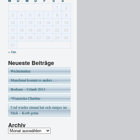
M
D
M
D
F
S
S
1
2
3
4
5
6
7
8
9
10
11
12
13
14
15
16
17
18
19
20
21
22
23
24
25
26
27
28
29
30
31
« Jan.
Neueste Beiträge
Wichtelmütze
Manchmal kommt es anders . . .
Borkum – Urlaub 2013
*Franziska Charline
Und wieder einmal hat sich einiges im
Stick – Korb getan
Archiv