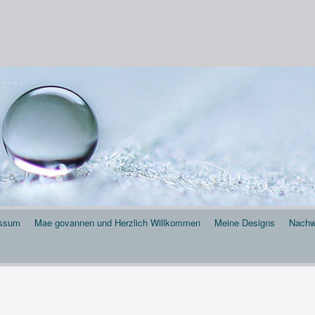
 . . .
essum
Mae govannen und Herzlich Willkommen
Meine Designs
Nachw