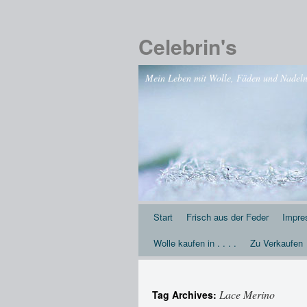
Celebrin's
Mein Leben mit Wolle, Fäden und Nadeln .
Start
Frisch aus der Feder
Impr
Wolle kaufen in . . . .
Zu Verkaufen
Lace Merino
Tag Archives: