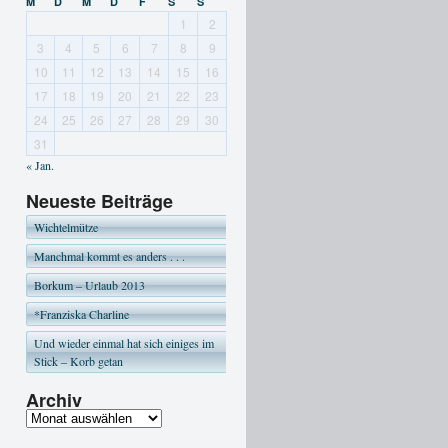
M
D
M
D
F
S
S
1
2
3
4
5
6
7
8
9
10
11
12
13
14
15
16
17
18
19
20
21
22
23
24
25
26
27
28
29
30
31
« Jan.
Neueste Beiträge
Wichtelmütze
Manchmal kommt es anders . . .
Borkum – Urlaub 2013
*Franziska Charline
Und wieder einmal hat sich einiges im
Stick – Korb getan
Archiv