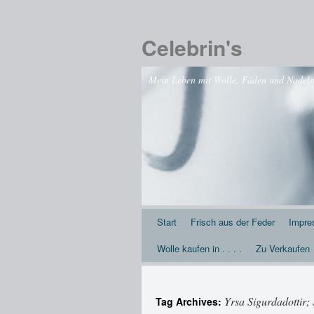
Celebrin's
Mein Leben mit Wolle, Fäden und Nadeln .
Start
Frisch aus der Feder
Impr
Wolle kaufen in . . . .
Zu Verkaufen
Yrsa Sigurdadottir;
Tag Archives: