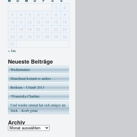
M
D
M
D
F
S
S
1
2
3
4
5
6
7
8
9
10
11
12
13
14
15
16
17
18
19
20
21
22
23
24
25
26
27
28
29
30
31
« Jan.
Neueste Beiträge
Wichtelmütze
Manchmal kommt es anders . . .
Borkum – Urlaub 2013
*Franziska Charline
Und wieder einmal hat sich einiges im
Stick – Korb getan
Archiv