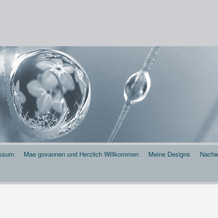
 . . .
essum
Mae govannen und Herzlich Willkommen
Meine Designs
Nachw