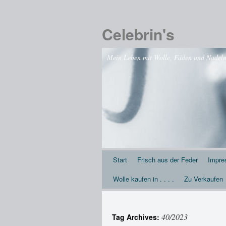
Celebrin's
Mein Leben mit Wolle, Fäden und Nadeln .
Start
Frisch aus der Feder
Impr
Wolle kaufen in . . . .
Zu Verkaufen
40/2023
Tag Archives: