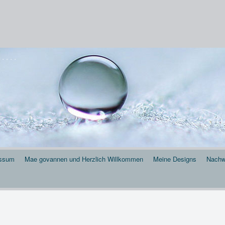
 . . .
essum
Mae govannen und Herzlich Willkommen
Meine Designs
Nachw