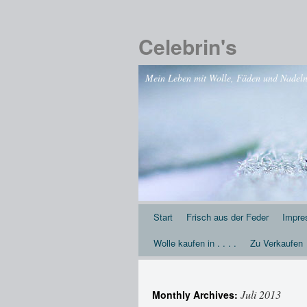
Celebrin's
Mein Leben mit Wolle, Fäden und Nadeln .
Start
Frisch aus der Feder
Impr
Wolle kaufen in . . . .
Zu Verkaufen
Juli 2013
Monthly Archives: