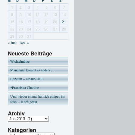
M
D
M
D
F
S
S
1
2
3
4
5
6
7
8
9
10
11
12
13
14
15
16
17
18
19
20
21
22
23
24
25
26
27
28
29
30
31
« Juni
Dez. »
Neueste Beiträge
Wichtelmütze
Manchmal kommt es anders . . .
Borkum – Urlaub 2013
*Franziska Charline
Und wieder einmal hat sich einiges im
Stick – Korb getan
Archiv
Kategorien