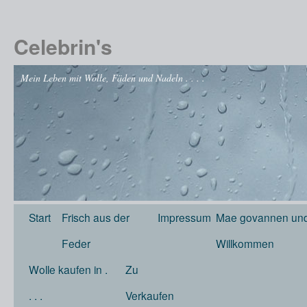
Celebrin's
Mein Leben mit Wolle, Fäden und Nadeln . . . .
Start
Frisch aus der
Impressum
Mae govannen und
Feder
Willkommen
Wolle kaufen in .
Zu
. . .
Verkaufen