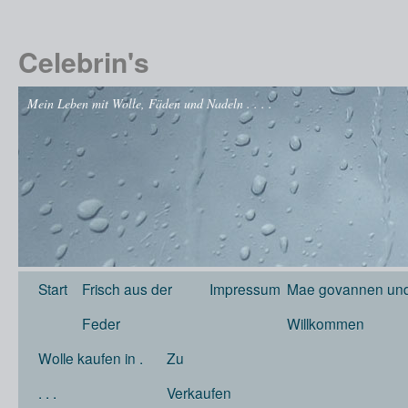
Celebrin's
Mein Leben mit Wolle, Fäden und Nadeln . . . .
Start
Frisch aus der
Impressum
Mae govannen und
Feder
Willkommen
Wolle kaufen in .
Zu
. . .
Verkaufen